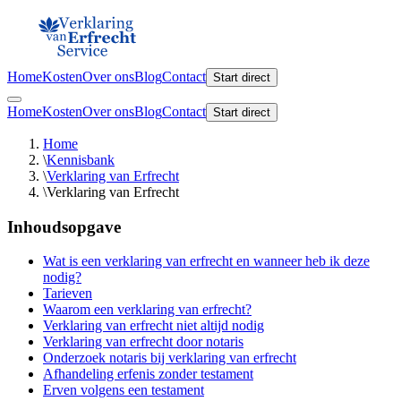
Home
Kosten
Over ons
Blog
Contact
Start direct
Home
Kosten
Over ons
Blog
Contact
Start direct
Home
\
Kennisbank
\
Verklaring van Erfrecht
\
Verklaring van Erfrecht
Inhoudsopgave
Wat is een verklaring van erfrecht en wanneer heb ik deze
nodig?
Tarieven
Waarom een verklaring van erfrecht?
Verklaring van erfrecht niet altijd nodig
Verklaring van erfrecht door notaris
Onderzoek notaris bij verklaring van erfrecht
Afhandeling erfenis zonder testament
Erven volgens een testament