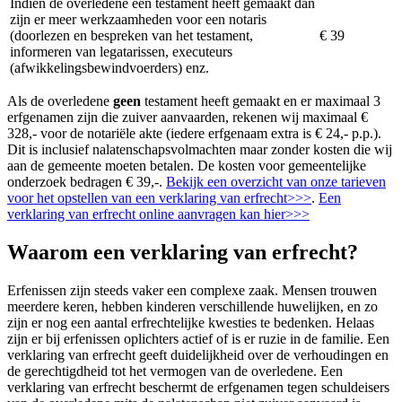
Indien de overledene een testament heeft gemaakt dan
zijn er meer werkzaamheden voor een notaris
(doorlezen en bespreken van het testament,
€ 39
informeren van legatarissen, executeurs
(afwikkelingsbewindvoerders) enz.
Als de overledene
geen
testament heeft gemaakt en er maximaal 3
erfgenamen zijn die zuiver aanvaarden, rekenen wij maximaal €
328,- voor de notariële akte (iedere erfgenaam extra is € 24,- p.p.).
Dit is inclusief nalatenschapsvolmachten maar zonder kosten die wij
aan de gemeente moeten betalen. De kosten voor gemeentelijke
onderzoek bedragen € 39,-.
Bekijk een overzicht van onze tarieven
voor het opstellen van een verklaring van erfrecht>>>
.
Een
verklaring van erfrecht online aanvragen kan hier>>>
Waarom een verklaring van erfrecht?
Erfenissen zijn steeds vaker een complexe zaak. Mensen trouwen
meerdere keren, hebben kinderen verschillende huwelijken, en zo
zijn er nog een aantal erfrechtelijke kwesties te bedenken. Helaas
zijn er bij erfenissen oplichters actief of is er ruzie in de familie. Een
verklaring van erfrecht geeft duidelijkheid over de verhoudingen en
de gerechtigdheid tot het vermogen van de overledene. Een
verklaring van erfrecht beschermt de erfgenamen tegen schuldeisers