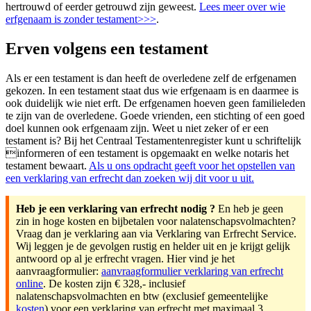
hertrouwd of eerder getrouwd zijn geweest.
Lees meer over wie
erfgenaam is zonder testament>>>
.
Erven volgens een testament
Als er een testament is dan heeft de overledene zelf de erfgenamen
gekozen. In een testament staat dus wie erfgenaam is en daarmee is
ook duidelijk wie niet erft. De erfgenamen hoeven geen familieleden
te zijn van de overledene. Goede vrienden, een stichting of een goed
doel kunnen ook erfgenaam zijn. Weet u niet zeker of er een
testament is? Bij het Centraal Testamentenregister kunt u schriftelijk
informeren of een testament is opgemaakt en welke notaris het
testament bewaart.
Als u ons opdracht geeft voor het opstellen van
een verklaring van erfrecht dan zoeken wij dit voor u uit.
Heb je een verklaring van erfrecht nodig ?
En heb je geen
zin in hoge kosten en bijbetalen voor nalatenschapsvolmachten?
Vraag dan je verklaring aan via Verklaring van Erfrecht Service.
Wij leggen je de gevolgen rustig en helder uit en je krijgt gelijk
antwoord op al je erfrecht vragen. Hier vind je het
aanvraagformulier:
aanvraagformulier verklaring van erfrecht
online
. De kosten zijn € 328,- inclusief
nalatenschapsvolmachten en btw (exclusief gemeentelijke
kosten
) voor een verklaring van erfrecht met maximaal 3