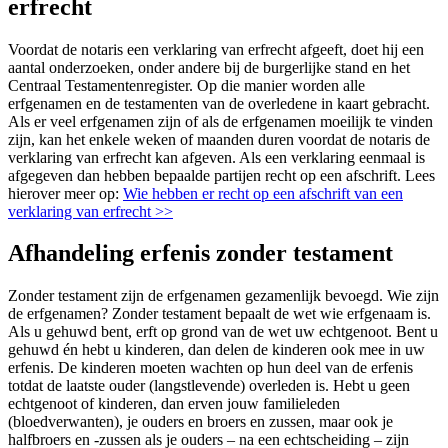
erfrecht
Voordat de notaris een verklaring van erfrecht afgeeft, doet hij een
aantal onderzoeken, onder andere bij de burgerlijke stand en het
Centraal Testamentenregister. Op die manier worden alle
erfgenamen en de testamenten van de overledene in kaart gebracht.
Als er veel erfgenamen zijn of als de erfgenamen moeilijk te vinden
zijn, kan het enkele weken of maanden duren voordat de notaris de
verklaring van erfrecht kan afgeven. Als een verklaring eenmaal is
afgegeven dan hebben bepaalde partijen recht op een afschrift. Lees
hierover meer op:
Wie hebben er recht op een afschrift van een
verklaring van erfrecht >>
Afhandeling erfenis zonder testament
Zonder testament zijn de erfgenamen gezamenlijk bevoegd. Wie zijn
de erfgenamen? Zonder testament bepaalt de wet wie erfgenaam is.
Als u gehuwd bent, erft op grond van de wet uw echtgenoot. Bent u
gehuwd én hebt u kinderen, dan delen de kinderen ook mee in uw
erfenis. De kinderen moeten wachten op hun deel van de erfenis
totdat de laatste ouder (langstlevende) overleden is. Hebt u geen
echtgenoot of kinderen, dan erven jouw familieleden
(bloedverwanten), je ouders en broers en zussen, maar ook je
halfbroers en -zussen als je ouders – na een echtscheiding – zijn