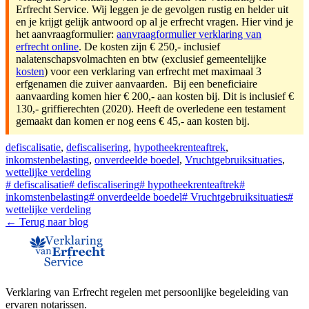
Erfrecht Service. Wij leggen je de gevolgen rustig en helder uit
en je krijgt gelijk antwoord op al je erfrecht vragen. Hier vind je
het aanvraagformulier:
aanvraagformulier verklaring van
erfrecht online
. De kosten zijn € 250,- inclusief
nalatenschapsvolmachten en btw (exclusief gemeentelijke
kosten
) voor een verklaring van erfrecht met maximaal 3
erfgenamen die zuiver aanvaarden. Bij een beneficiaire
aanvaarding komen hier € 200,- aan kosten bij. Dit is inclusief €
130,- griffierechten (2020). Heeft de overledene een testament
gemaakt dan komen er nog eens € 45,- aan kosten bij.
defiscalisatie
,
defiscalisering
,
hypotheekrenteaftrek
,
inkomstenbelasting
,
onverdeelde boedel
,
Vruchtgebruiksituaties
,
wettelijke verdeling
#
defiscalisatie
#
defiscalisering
#
hypotheekrenteaftrek
#
inkomstenbelasting
#
onverdeelde boedel
#
Vruchtgebruiksituaties
#
wettelijke verdeling
← Terug naar blog
Verklaring van Erfrecht regelen met persoonlijke begeleiding van
ervaren notarissen.