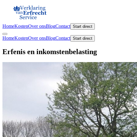
Home
Kosten
Over ons
Blog
Contact
Start direct
Home
Kosten
Over ons
Blog
Contact
Start direct
Erfenis en inkomstenbelasting