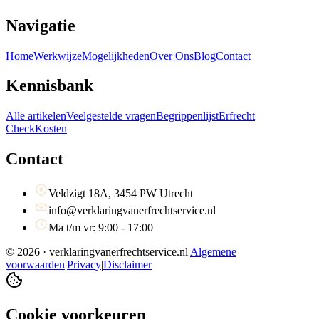
Navigatie
Home
Werkwijze
Mogelijkheden
Over Ons
Blog
Contact
Kennisbank
Alle artikelen
Veelgestelde vragen
Begrippenlijst
Erfrecht
Check
Kosten
Contact
Veldzigt 18A, 3454 PW Utrecht
info@verklaringvanerfrechtservice.nl
Ma t/m vr: 9:00 - 17:00
©
2026
· verklaringvanerfrechtservice.nl
|
Algemene
voorwaarden
|
Privacy
|
Disclaimer
Cookie voorkeuren