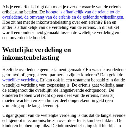
Als je een erfenis krijgt dan moet je over de waarde van de erfenis
erfbelasting betalen. De
hoogte is afhankelijk van de relatie tot de
overledene, de omvang van de erfenis en de geldende vrijstellingen
.
Hoe zit het met de inkomstenbelasting over een erfenis? Een en
ander is afhankelijk van de verdeling van de erfenis. In dit artikel
wordt een onderscheid gemaakt tussen de wettelijke verdeling en
een onverdeelde boedel.
Wettelijke verdeling en
inkomstenbelasting
Heeft de overledene geen testament gemaakt? En was de overledene
getrouwd of geregistreerd partner en zijn er kinderen? Dan geldt de
wettelijke verdeling
. Er kan ook in een testament bepaald zijn dat de
wettelijke verdeling van toepassing is. De erfenis gaat volledig naar
de echtgenoot die overblijft (de langstlevende echtgenoot). De
kinderen hebben wel recht op een deel van de erfenis, maar zij
moeten wachten en zien hun erfdeel omgerekend in geld (een
vordering op de langstlevende).
Uitgangspunt van de wettelijke verdeling is dus dat de langstlevende
echtgenoot in economische zin over de erfenis kan beschikken. De
kinderen hebben nog niks. De inkomstenbelasting sluit hierbij aan