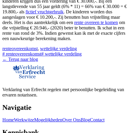
kinderen krijgen dus een vordering van € 30.000,-. Bij een
langstlevende van 55 jaar geldt (6% * 11) = 66% van € 30.000 = €
19.800,- als
fictief vruchtgebruik
. De kinderen worden dus
aangeslagen voor € 10.200,-. Zij benutten hun vrijstelling maar
deels. Het is dus aantrekkelijk om een
rente overeen te komen
om
die vrijstelling € 20.946,- (2020) beter te benutten. Ik schat in een
rente van rond de 3%. Indien gewenst kan ik met de exacte cijfers
een nauwkeurige berekening maken.
renteovereenkomst
,
wettelijke verdeling
#
renteovereenkomst
#
wettelijke verdeling
← Terug naar blog
Verklaring van Erfrecht regelen met persoonlijke begeleiding van
ervaren notarissen.
Navigatie
Home
Werkwijze
Mogelijkheden
Over Ons
Blog
Contact
Kennisbank