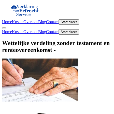
Home
Kosten
Over ons
Blog
Contact
Start direct
Home
Kosten
Over ons
Blog
Contact
Start direct
Wettelijke verdeling zonder testament en
renteovereenkomst -