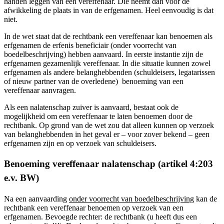
handen leggen van een vereffenaar. Die neemt dan voor de
afwikkeling de plaats in van de erfgenamen. Heel eenvoudig is dat
niet.
In de wet staat dat de rechtbank een vereffenaar kan benoemen als
erfgenamen de erfenis beneficiair (onder voorrecht van
boedelbeschrijving) hebben aanvaard. In eerste instantie zijn de
erfgenamen gezamenlijk vereffenaar. In die situatie kunnen zowel
erfgenamen als andere belanghebbenden (schuldeisers, legatarissen
of nieuw partner van de overledene) benoeming van een
vereffenaar aanvragen.
Als een nalatenschap zuiver is aanvaard, bestaat ook de
mogelijkheid om een vereffenaar te laten benoemen door de
rechtbank. Op grond van de wet zou dat alleen kunnen op verzoek
van belanghebbenden in het geval er – voor zover bekend – geen
erfgenamen zijn en op verzoek van schuldeisers.
Benoeming vereffenaar nalatenschap (artikel 4:203
e.v. BW)
Na een aanvaarding
onder voorrecht van boedelbeschrijving
kan de
rechtbank een vereffenaar benoemen op verzoek van een
erfgenamen. Bevoegde rechter: de rechtbank (u heeft dus een