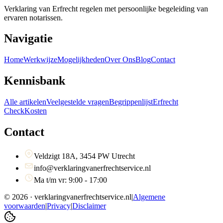
Verklaring van Erfrecht regelen met persoonlijke begeleiding van
ervaren notarissen.
Navigatie
Home
Werkwijze
Mogelijkheden
Over Ons
Blog
Contact
Kennisbank
Alle artikelen
Veelgestelde vragen
Begrippenlijst
Erfrecht
Check
Kosten
Contact
Veldzigt 18A, 3454 PW Utrecht
info@verklaringvanerfrechtservice.nl
Ma t/m vr: 9:00 - 17:00
©
2026
· verklaringvanerfrechtservice.nl
|
Algemene
voorwaarden
|
Privacy
|
Disclaimer