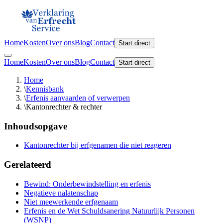
Home
Kosten
Over ons
Blog
Contact
Start direct
Home
Kosten
Over ons
Blog
Contact
Start direct
Home
\
Kennisbank
\
Erfenis aanvaarden of verwerpen
\
Kantonrechter & rechter
Inhoudsopgave
Kantonrechter bij erfgenamen die niet reageren
Gerelateerd
Bewind: Onderbewindstelling en erfenis
Negatieve nalatenschap
Niet meewerkende erfgenaam
Erfenis en de Wet Schuldsanering Natuurlijk Personen
(WSNP)