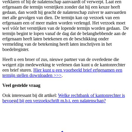
verklaren of hij de nalatenschap aanvaardt of verwerpt. Laat een
erfgenaam die termijn verstrijken zonder dat hij een keuze heeft
gedaan, dan wordt hij geacht de nalatenschap zuiver te aanvaarden
met alle gevolgen van dien. De termijn kan op verzoek van een
erfgenaam een of meer malen worden verlengd. Het verzoek moet
wel vóór het verstrijken van de lopende termijn worden gedaan. De
termijn begint te lopen vanaf de dag dat de belanghebbende aan de
erfgenaam heeft laten betekenen en de beschikking onder
vermelding van de betekening heeft laten inschrijven in het
boedelregister.
Heeft u een broer of zus, nieuwe partner van de overledene die
weigert zijn medewerking te verlenen dan kunt u de kantonrechter
een brief sturen.
Hier kunt u een voorbeeld brief erfgenamen een
termijn stellen downloaden >>>
.
Veel gestelde vraag
Ook interessant bij dit artikel:
Welke rechtbank of kantonrechter is
bevoegd bij een verzoekschrift m.b.t. een nalatenschap?