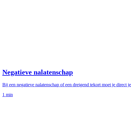
Negatieve nalatenschap
Bij een negatieve nalatenschap of een dreigend tekort moet je direct j
1
min