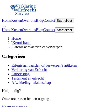
Home
Kosten
Over ons
Blog
Contact
Start direct
Home
Kosten
Over ons
Blog
Contact
Start direct
Home
\
Kennisbank
\
Erfenis aanvaarden of verwerpen
Categorieën
Erfenis aanvaarden of verwerpen
9
artikelen
Verklaring van Erfrecht
Erfbelasting
Testament en erfrecht
Afwikkeling nalatenschap
Hulp nodig?
Onze notarissen helpen u graag.
Neem contact op