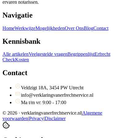
ervaren notarissen.
Navigatie
Home
Werkwijze
Mogelijkheden
Over Ons
Blog
Contact
Kennisbank
Alle artikelen
Veelgestelde vragen
Begrippenlijst
Erfrecht
Check
Kosten
Contact
Veldzigt 18A, 3454 PW Utrecht
info@verklaringvanerfrechtservice.nl
Ma t/m vr: 9:00 - 17:00
©
2026
· verklaringvanerfrechtservice.nl
|
Algemene
voorwaarden
|
Privacy
|
Disclaimer