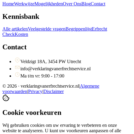
Home
Werkwijze
Mogelijkheden
Over Ons
Blog
Contact
Kennisbank
Alle artikelen
Veelgestelde vragen
Begrippenlijst
Erfrecht
Check
Kosten
Contact
Veldzigt 18A, 3454 PW Utrecht
info@verklaringvanerfrechtservice.nl
Ma t/m vr: 9:00 - 17:00
©
2026
· verklaringvanerfrechtservice.nl
|
Algemene
voorwaarden
|
Privacy
|
Disclaimer
Cookie voorkeuren
Wij gebruiken cookies om uw ervaring te verbeteren en onze
website te analyseren. U kunt uw voorkeuren aanpassen of alle