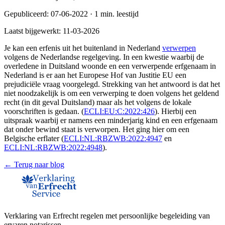
Gepubliceerd:
07-06-2022
·
1
min. leestijd
Laatst bijgewerkt:
11-03-2026
Je kan een erfenis uit het buitenland in Nederland
verwerpen
volgens de Nederlandse regelgeving. In een kwestie waarbij de
overledene in Duitsland woonde en een verwerpende erfgenaam in
Nederland is er aan het Europese Hof van Justitie EU een
prejudiciële vraag voorgelegd. Strekking van het antwoord is dat het
niet noodzakelijk is om een verwerping te doen volgens het geldend
recht (in dit geval Duitsland) maar als het volgens de lokale
voorschriften is gedaan. (
ECLI:EU:C:2022:426
). Hierbij een
uitspraak waarbij er namens een minderjarig kind en een erfgenaam
dat onder bewind staat is verworpen. Het ging hier om een
Belgische erflater (
ECLI:NL:RBZWB:2022:4947
en
ECLI:NL:RBZWB:2022:4948
).
← Terug naar blog
Verklaring van Erfrecht regelen met persoonlijke begeleiding van
ervaren notarissen.