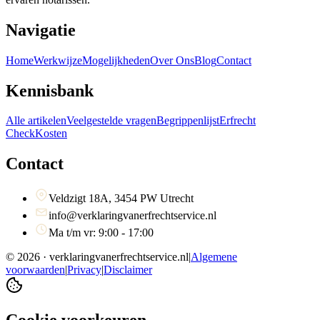
Navigatie
Home
Werkwijze
Mogelijkheden
Over Ons
Blog
Contact
Kennisbank
Alle artikelen
Veelgestelde vragen
Begrippenlijst
Erfrecht
Check
Kosten
Contact
Veldzigt 18A, 3454 PW Utrecht
info@verklaringvanerfrechtservice.nl
Ma t/m vr: 9:00 - 17:00
©
2026
· verklaringvanerfrechtservice.nl
|
Algemene
voorwaarden
|
Privacy
|
Disclaimer