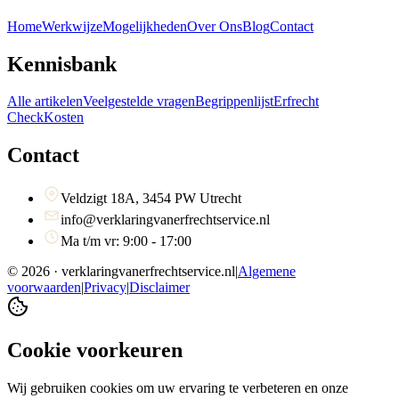
Home
Werkwijze
Mogelijkheden
Over Ons
Blog
Contact
Kennisbank
Alle artikelen
Veelgestelde vragen
Begrippenlijst
Erfrecht
Check
Kosten
Contact
Veldzigt 18A, 3454 PW Utrecht
info@verklaringvanerfrechtservice.nl
Ma t/m vr: 9:00 - 17:00
©
2026
· verklaringvanerfrechtservice.nl
|
Algemene
voorwaarden
|
Privacy
|
Disclaimer
Cookie voorkeuren
Wij gebruiken cookies om uw ervaring te verbeteren en onze