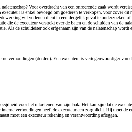
nalatenschap? Voor overdracht van een onroerende zaak wordt vereist e
n executeur is enkel bevoegd om goederen te verkopen, voor zover dit n
medewerking wil verlenen dient in een dergelijk geval te onderzoeken o
atie die de executeur verstrekt over de baten en de schulden van de na
matie. Als de schuldeiser ook erfgenaam zijn van de nalatenschap wordt
terne verhoudingen (derden). Een executeur is vertegenwoordiger van de
voegdheid voor het uitoefenen van zijn taak. Het kan zijn dat de execut
 interne verhoudingen heeft de executeur een zorgplicht. Hij moet de 
arnaast moet een executeur rekening en verantwoording afleggen.