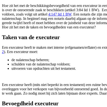
Hoe zit het met de beschikkingsbevoegdheid van een executeur in een 
is over de onroerende zaak te beschikken (artikel 3:84 lid 1 BW). Ee
voldoen, zoals volgt uit artikel
4:147 lid 1 BW
. Een notaris die zijn 
nalatenschap. In beginsel mag een notaris daarbij afgaan op de inform
gerede twijfel heeft of moet hebben over de juistheid van deze infor
Hoe zit het met de taken en bevoegdheden van een executeur?
Taken van de executeur
Een executeur heeft te maken met interne (erfgenamen/erflater) en ex
2
). Een executeur moet:
de nalatenschap beheren;
schulden van de nalatenschap voldoen;
uitvoeren van opdrachten uit het testament.
Een executeur heeft (mits niet beperkt in een testament) een ruime be
overleggen voor het verkopen van bijvoorbeeld onroerend goed. In de
te werk gaan. Zo nodig moet hij zich laten bijstaan door experts. Da
Bevoegdheid executeur