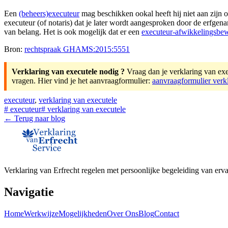
Een
(beheers)executeur
mag beschikken ookal heeft hij niet aan zijn 
executeur (of notaris) dat je later wordt aangesproken door de erfgen
van belang. Het is ook mogelijk dat er een
executeur-afwikkelingsbe
Bron:
rechtspraak GHAMS:2015:5551
Verklaring van executele nodig ?
Vraag dan je verklaring van exec
vragen. Hier vind je het aanvraagformulier:
aanvraagformulier verk
executeur
,
verklaring van executele
#
executeur
#
verklaring van executele
← Terug naar blog
Verklaring van Erfrecht regelen met persoonlijke begeleiding van erva
Navigatie
Home
Werkwijze
Mogelijkheden
Over Ons
Blog
Contact