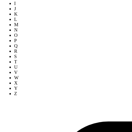
I
J
K
L
M
N
O
P
Q
R
S
T
U
V
W
X
Y
Z