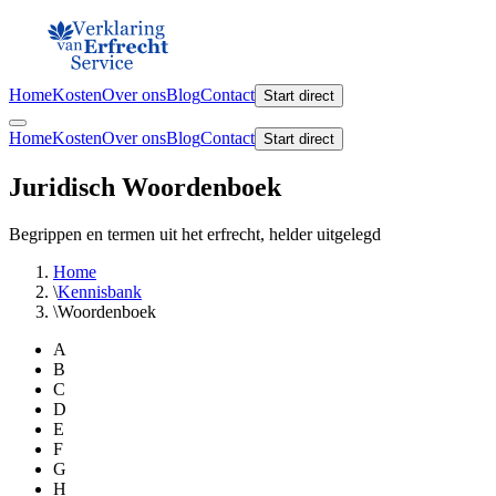
Home
Kosten
Over ons
Blog
Contact
Start direct
Home
Kosten
Over ons
Blog
Contact
Start direct
Juridisch Woordenboek
Begrippen en termen uit het erfrecht, helder uitgelegd
Home
\
Kennisbank
\
Woordenboek
A
B
C
D
E
F
G
H