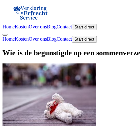
Home
Kosten
Over ons
Blog
Contact
Start direct
Home
Kosten
Over ons
Blog
Contact
Start direct
Wie is de begunstigde op een sommenverzek