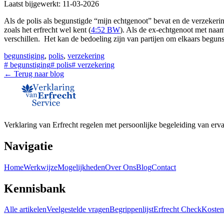
Laatst bijgewerkt:
11-03-2026
Als de polis als begunstigde “mijn echtgenoot” bevat en de verzekeri
zoals het erfrecht wel kent (
4:52 BW
). Als de ex-echtgenoot met naa
verschillen. Het kan de bedoeling zijn van partijen om elkaars begunst
begunstiging
,
polis
,
verzekering
#
begunstiging
#
polis
#
verzekering
← Terug naar blog
Verklaring van Erfrecht regelen met persoonlijke begeleiding van erva
Navigatie
Home
Werkwijze
Mogelijkheden
Over Ons
Blog
Contact
Kennisbank
Alle artikelen
Veelgestelde vragen
Begrippenlijst
Erfrecht Check
Kosten