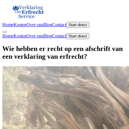
Home
Kosten
Over ons
Blog
Contact
Start direct
Home
Kosten
Over ons
Blog
Contact
Start direct
Wie hebben er recht op een afschrift van
een verklaring van erfrecht?