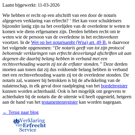
Laatst bijgewerkt:
11-03-2026
Wie hebben er recht op een afschrift van een door de notaris
afgegeven verklaring van erfrecht? ‘ Het kan voor schuldeisers
bijzonder lastig zijn na het overlijden van de overledene te weten te
komen wie diens erfgenamen zijn. Derden hebben recht om te
weten wie de persoon van de overledene in het rechtsverkeer
voortzet. In de
Wet op het notarisambt (Wna) art. 49 B.
is daarvoor
het volgende opgenomen: “
De notaris geeft van tot zijn protocol
behorende verklaringen van erfrecht desverlangd afschriften uit aan
degenen die daarbij belang hebben in verband met een
rechtsverhouding waarin zij tot de erflater stonden.”
Deze derden
moeten aan tonen dat zij dus voldoende belang hebben in verband
met een rechtsverhouding waarin zij tot de overledene stonden. De
notaris zal, wanneer hij betrokken is bij de afwikkeling van de
nalatenschap, in elk geval door raadpleging van het
boedelregister
kunnen worden achterhaald. Ook is het mogelijk om gegevens te
achterhalen bij de notaris die de uiterste wil heeft opgesteld, hetgeen
aan de hand van het
testamentenregister
kan worden nagegaan.
← Terug naar blog