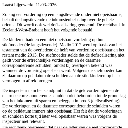
Laatst bijgewerkt:
11-03-2026
Zolang een vordering op een langstlevende ouder niet opeisbaar is,
betaalt de langstlevende de inkomstenbelasting over de gehele
erfenis. Dit wordt ook wel defiscalisering genoemd. De rechtbank in
Zeeland-West-Brabant heeft het volgende bepaald.
De kinderen hadden een niet opeisbare vordering op hun
stiefmoeder (de langstlevende). Medio 2012 werd op basis van het
testament van de overledene de helft van vordering opeisbaar en het
restant medio 2013. De stiefmoeder stelde dat de defiscalisering niet
geldt voor de erfrechtelijke vorderingen en de daarmee
corresponderende schulden, omdat bij overlijden bekend was
wanneer de vordering opeisbaar werd. Volgens de stiefmoeder kan
zij daarom op peildatum de schulden aan de stiefkinderen op haar
vermogen in aftrek brengen.
De inspecteur nam het standpunt in dat de geldvorderingen en de
daarmee corresponderende schulden niet behoorden tot de grondslag
van het inkomen uit sparen en beleggen in box 3 (defiscalisering).
De vorderingen en de daarmee corresponderende schulden waren
op de peildatum immers niet opeisbaar. Het feit dat de vorderingen
en schulden korte tijd later wel opeisbaar waren was volgens de
inspecteur niet relevant.
De rechtbank overweegt dat naar de letter van de wet voornoemde