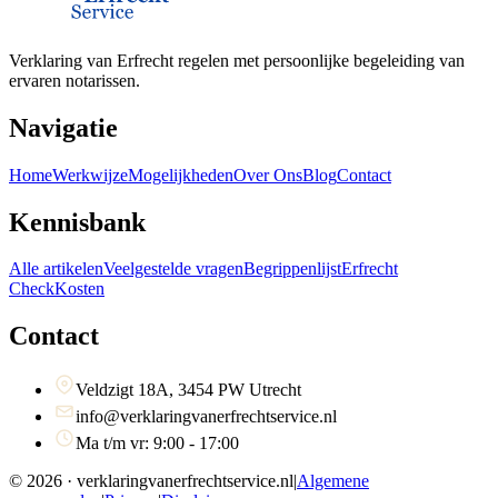
Verklaring van Erfrecht regelen met persoonlijke begeleiding van
ervaren notarissen.
Navigatie
Home
Werkwijze
Mogelijkheden
Over Ons
Blog
Contact
Kennisbank
Alle artikelen
Veelgestelde vragen
Begrippenlijst
Erfrecht
Check
Kosten
Contact
Veldzigt 18A, 3454 PW Utrecht
info@verklaringvanerfrechtservice.nl
Ma t/m vr: 9:00 - 17:00
©
2026
· verklaringvanerfrechtservice.nl
|
Algemene