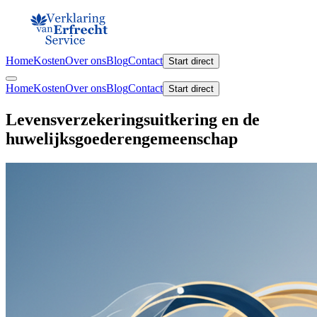
Home
Kosten
Over ons
Blog
Contact
Start direct
Home
Kosten
Over ons
Blog
Contact
Start direct
Levensverzekeringsuitkering en de
huwelijksgoederengemeenschap