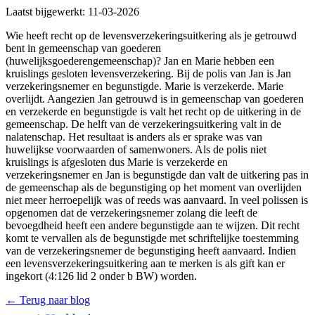
Laatst bijgewerkt:
11-03-2026
Wie heeft recht op de levensverzekeringsuitkering als je getrouwd
bent in gemeenschap van goederen
(huwelijksgoederengemeenschap)? Jan en Marie hebben een
kruislings gesloten levensverzekering. Bij de polis van Jan is Jan
verzekeringsnemer en begunstigde. Marie is verzekerde. Marie
overlijdt. Aangezien Jan getrouwd is in gemeenschap van goederen
en verzekerde en begunstigde is valt het recht op de uitkering in de
gemeenschap. De helft van de verzekeringsuitkering valt in de
nalatenschap. Het resultaat is anders als er sprake was van
huwelijkse voorwaarden of samenwoners. Als de polis niet
kruislings is afgesloten dus Marie is verzekerde en
verzekeringsnemer en Jan is begunstigde dan valt de uitkering pas in
de gemeenschap als de begunstiging op het moment van overlijden
niet meer herroepelijk was of reeds was aanvaard. In veel polissen is
opgenomen dat de verzekeringsnemer zolang die leeft de
bevoegdheid heeft een andere begunstigde aan te wijzen. Dit recht
komt te vervallen als de begunstigde met schriftelijke toestemming
van de verzekeringsnemer de begunstiging heeft aanvaard. Indien
een levensverzekeringsuitkering aan te merken is als gift kan er
ingekort (4:126 lid 2 onder b BW) worden.
← Terug naar blog