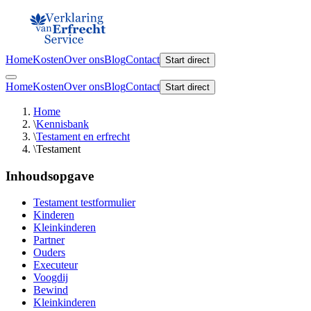
Home
Kosten
Over ons
Blog
Contact
Start direct
Home
Kosten
Over ons
Blog
Contact
Start direct
Home
\
Kennisbank
\
Testament en erfrecht
\
Testament
Inhoudsopgave
Testament testformulier
Kinderen
Kleinkinderen
Partner
Ouders
Executeur
Voogdij
Bewind
Kleinkinderen