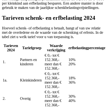
per kleinkind aan erfbelasting besparen. Een andere manier is door
gebruik te maken van de jaarlijkse schenkbelastingvrijstellingen.
Tarieven schenk- en erfbelasting 2024
Hoeveel schenk- of erfbelasting u betaalt, hangt af van uw relatie
met de overledene en de waarde van de schenking of erfenis. In de
tabel ziet u welk tarief voor u van toepassing is.
Tarieven
Waarde
Tariefgroep
erfbelastingpercentage
2024
verkrijging
€ 0,- tot €
Partners en
152.368,-
10%
1.
kinderen
meer dan €
20%
152.368,-
€ 0,- tot €
152.368,-
18%
1a.
Kleinkinderen
meer dan €
36%
152.368,-
€ 0,- tot €
152.368,-
30%
2.
Overig
meer dan €
40%
152.368,-