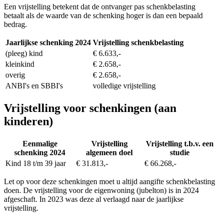
Een vrijstelling betekent dat de ontvanger pas schenkbelasting
betaalt als de waarde van de schenking hoger is dan een bepaald
bedrag.
Jaarlijkse schenking 2024
Vrijstelling schenkbelasting
(pleeg) kind
€ 6.633,-
kleinkind
€ 2.658,-
overig
€ 2.658,-
ANBI's en SBBI's
volledige vrijstelling
Vrijstelling voor schenkingen (aan
kinderen)
Eenmalige
Vrijstelling
Vrijstelling t.b.v. een
schenking 2024
algemeen doel
studie
Kind 18 t/m 39 jaar
€ 31.813,-
€ 66.268,-
Let op voor deze schenkingen moet u altijd aangifte schenkbelasting
doen. De vrijstelling voor de eigenwoning (jubelton) is in 2024
afgeschaft. In 2023 was deze al verlaagd naar de jaarlijkse
vrijstelling.