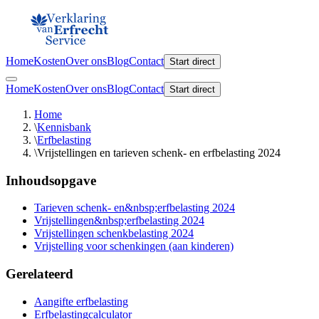
Home
Kosten
Over ons
Blog
Contact
Start direct
Home
Kosten
Over ons
Blog
Contact
Start direct
Home
\
Kennisbank
\
Erfbelasting
\
Vrijstellingen en tarieven schenk- en erfbelasting 2024
Inhoudsopgave
Tarieven schenk- en&nbsp;erfbelasting 2024
Vrijstellingen&nbsp;erfbelasting 2024
Vrijstellingen schenkbelasting 2024
Vrijstelling voor schenkingen (aan kinderen)
Gerelateerd
Aangifte erfbelasting
Erfbelastingcalculator