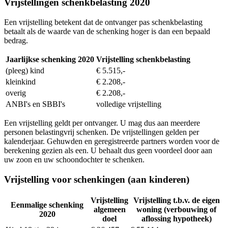
Vrijstellingen schenkbelasting 2020
Een vrijstelling betekent dat de ontvanger pas schenkbelasting
betaalt als de waarde van de schenking hoger is dan een bepaald
bedrag.
Jaarlijkse schenking 2020
Vrijstelling schenkbelasting
(pleeg) kind
€ 5.515,-
kleinkind
€ 2.208,-
overig
€ 2.208,-
ANBI's en SBBI's
volledige vrijstelling
Een vrijstelling geldt per ontvanger. U mag dus aan meerdere
personen belastingvrij schenken. De vrijstellingen gelden per
kalenderjaar. Gehuwden en geregistreerde partners worden voor de
berekening gezien als een. U behaalt dus geen voordeel door aan
uw zoon en uw schoondochter te schenken.
Vrijstelling voor schenkingen (aan kinderen)
Vrijstelling
Vrijstelling t.b.v. de eigen
Eenmalige schenking
algemeen
woning (verbouwing of
2020
doel
aflossing hypotheek)