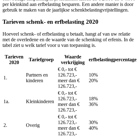
per kleinkind aan erfbelasting besparen. Een andere manier is door
gebruik te maken van de jaarlijkse schenkbelastingvrijstellingen.
Tarieven schenk- en erfbelasting 2020
Hoeveel schenk- of erfbelasting u betaalt, hangt af van uw relatie
met de overledene en de waarde van de schenking of erfenis. In de
tabel ziet u welk tarief voor u van toepassing is.
Tarieven
Waarde
Tariefgroep
erfbelastingpercentage
2020
verkrijging
€ 0,- tot €
Partners en
126.723,-
10%
1.
kinderen
meer dan €
20%
126.723,-
€ 0,- tot €
126.723,-
18%
1a.
Kleinkinderen
meer dan €
36%
126.723,-
€ 0,- tot €
126.723,-
30%
2.
Overig
meer dan €
40%
126.723,-