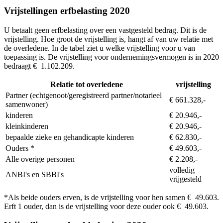
Vrijstellingen erfbelasting 2020
U betaalt geen erfbelasting over een vastgesteld bedrag. Dit is de
vrijstelling. Hoe groot de vrijstelling is, hangt af van uw relatie met
de overledene. In de tabel ziet u welke vrijstelling voor u van
toepassing is. De vrijstelling voor ondernemingsvermogen is in 2020
bedraagt € 1.102.209.
Relatie tot overledene
vrijstelling
Partner (echtgenoot/geregistreerd partner/notarieel
€ 661.328,-
samenwoner)
kinderen
€ 20.946,-
kleinkinderen
€ 20.946,-
bepaalde zieke en gehandicapte kinderen
€ 62.830,-
Ouders *
€ 49.603,-
Alle overige personen
€ 2.208,-
volledig
ANBI's en SBBI's
vrijgesteld
*Als beide ouders erven, is de vrijstelling voor hen samen € 49.603.
Erft 1 ouder, dan is de vrijstelling voor deze ouder ook € 49.603.