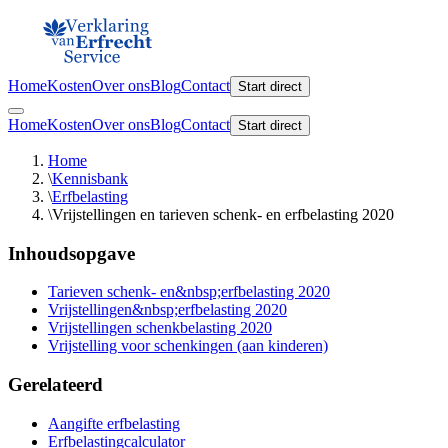
Home
Kosten
Over ons
Blog
Contact
Start direct
Home
Kosten
Over ons
Blog
Contact
Start direct
Home
\
Kennisbank
\
Erfbelasting
\
Vrijstellingen en tarieven schenk- en erfbelasting 2020
Inhoudsopgave
Tarieven schenk- en&nbsp;erfbelasting 2020
Vrijstellingen&nbsp;erfbelasting 2020
Vrijstellingen schenkbelasting 2020
Vrijstelling voor schenkingen (aan kinderen)
Gerelateerd
Aangifte erfbelasting
Erfbelastingcalculator