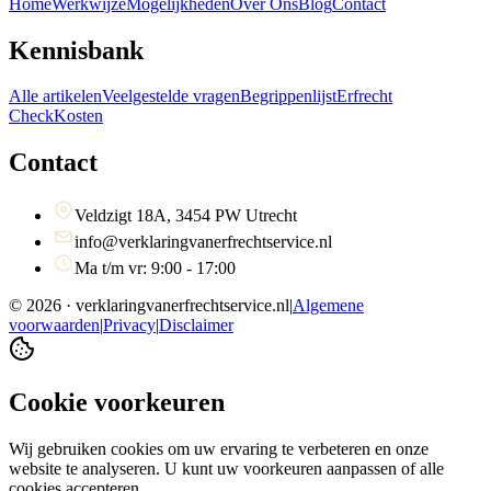
Home
Werkwijze
Mogelijkheden
Over Ons
Blog
Contact
Kennisbank
Alle artikelen
Veelgestelde vragen
Begrippenlijst
Erfrecht
Check
Kosten
Contact
Veldzigt 18A, 3454 PW Utrecht
info@verklaringvanerfrechtservice.nl
Ma t/m vr: 9:00 - 17:00
©
2026
· verklaringvanerfrechtservice.nl
|
Algemene
voorwaarden
|
Privacy
|
Disclaimer
Cookie voorkeuren
Wij gebruiken cookies om uw ervaring te verbeteren en onze
website te analyseren. U kunt uw voorkeuren aanpassen of alle
cookies accepteren.