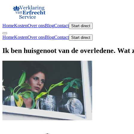
Home
Kosten
Over ons
Blog
Contact
Start direct
Home
Kosten
Over ons
Blog
Contact
Start direct
Ik ben huisgenoot van de overledene. Wat 