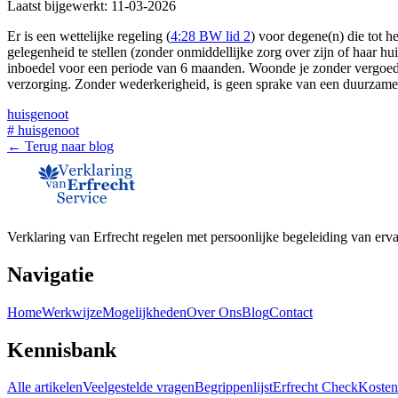
Laatst bijgewerkt:
11-03-2026
Er is een wettelijke regeling (
4:28 BW lid 2
) voor degene(n) die tot 
gelegenheid te stellen (zonder onmiddellijke zorg over zijn of haar 
inboedel voor een periode van 6 maanden. Woonde je zonder vergoedin
verzorging. Zonder wederkerigheid, is geen sprake van een duurzam
huisgenoot
#
huisgenoot
← Terug naar blog
Verklaring van Erfrecht regelen met persoonlijke begeleiding van erva
Navigatie
Home
Werkwijze
Mogelijkheden
Over Ons
Blog
Contact
Kennisbank
Alle artikelen
Veelgestelde vragen
Begrippenlijst
Erfrecht Check
Kosten