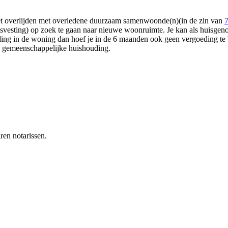
het overlijden met overledene duurzaam samenwoonde(n)(in de zin van
huisvesting) op zoek te gaan naar nieuwe woonruimte. Je kan als huisg
g in de woning dan hoef je in de 6 maanden ook geen vergoeding te be
e gemeenschappelijke huishouding.
ren notarissen.