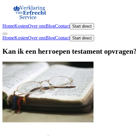
Home
Kosten
Over ons
Blog
Contact
Start direct
Home
Kosten
Over ons
Blog
Contact
Start direct
Kan ik een herroepen testament opvragen?