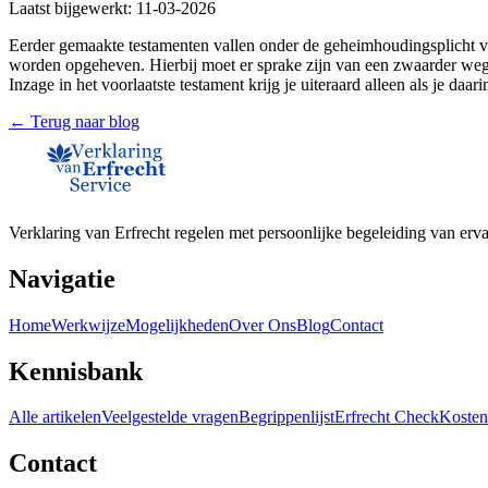
Laatst bijgewerkt:
11-03-2026
Eerder gemaakte testamenten vallen onder de geheimhoudingsplicht va
worden opgeheven. Hierbij moet er sprake zijn van een zwaarder wege
Inzage in het voorlaatste testament krijg je uiteraard alleen als je da
← Terug naar blog
Verklaring van Erfrecht regelen met persoonlijke begeleiding van erva
Navigatie
Home
Werkwijze
Mogelijkheden
Over Ons
Blog
Contact
Kennisbank
Alle artikelen
Veelgestelde vragen
Begrippenlijst
Erfrecht Check
Kosten
Contact