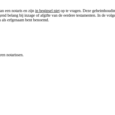
n een notaris en zijn
in beginsel niet
op te vragen. Deze geheimhouding
nd belang bij inzage of afgifte van de eerdere testamenten. In de vol
arin als erfgenaam bent benoemd.
ren notarissen.