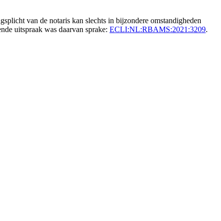
splicht van de notaris kan slechts in bijzondere omstandigheden
gende uitspraak was daarvan sprake:
ECLI:NL:RBAMS:2021:3209
.