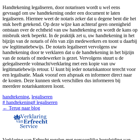
Handtekening legaliseren, door notarissen wordt u wel eens
gevraagd om uw handtekening onder een document te laten
legaliseren. Hiermee weet de notaris zeker dat u degene bent die het
stuk heeft getekend. Op deze wijze kan achteraf geen onenigheid
ontstaan over de echtheid van uw handtekening en wordt de kans op
misbruik sterk beperkt. In de praktijk zet u, uw handtekening in het
bijzijn van de notaris of één van zijn medewerkers en toont u daarbij
uw legitimatiebewijs. De notaris legaliseert vervolgens uw
handtekening door te verklaren dat u de handtekening in het bijzijn
van de notaris of medewerker is gezet. Vervolgens stuurt u de
gelegaliseerde volmacht/verklaring met een kopie van uw
legitimatiebewijs retour. U kunt bij ieder notariskantoor terecht voor
een legalisatie. Maak vooraf een afspraak en informeer direct naar
de kosten. Deze kunnen sterk verschillen dus informeren bij
meerdere notariskantoren loont.
handtekening
,
legaliseren
#
handtekening
#
legaliseren
← Terug naar blog
Verklaring van Erfrecht regelen met persoonlijke begeleiding van