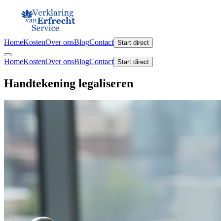
Home
Kosten
Over ons
Blog
Contact
Start direct
Home
Kosten
Over ons
Blog
Contact
Start direct
Handtekening legaliseren