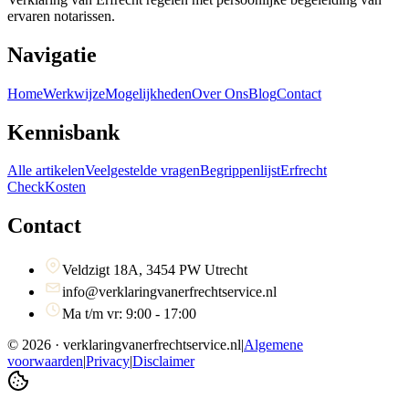
ervaren notarissen.
Navigatie
Home
Werkwijze
Mogelijkheden
Over Ons
Blog
Contact
Kennisbank
Alle artikelen
Veelgestelde vragen
Begrippenlijst
Erfrecht
Check
Kosten
Contact
Veldzigt 18A, 3454 PW Utrecht
info@verklaringvanerfrechtservice.nl
Ma t/m vr: 9:00 - 17:00
©
2026
· verklaringvanerfrechtservice.nl
|
Algemene
voorwaarden
|
Privacy
|
Disclaimer