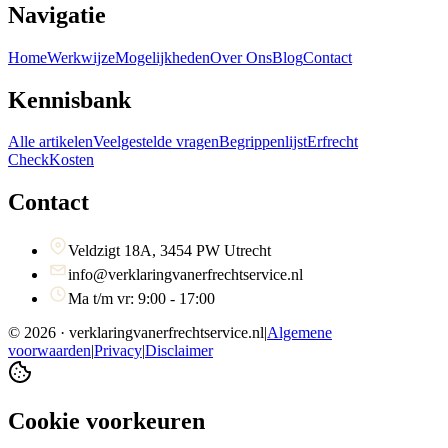
Navigatie
Home
Werkwijze
Mogelijkheden
Over Ons
Blog
Contact
Kennisbank
Alle artikelen
Veelgestelde vragen
Begrippenlijst
Erfrecht
Check
Kosten
Contact
Veldzigt 18A, 3454 PW Utrecht
info@verklaringvanerfrechtservice.nl
Ma t/m vr: 9:00 - 17:00
©
2026
· verklaringvanerfrechtservice.nl
|
Algemene
voorwaarden
|
Privacy
|
Disclaimer
Cookie voorkeuren