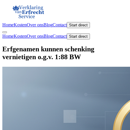
Home
Kosten
Over ons
Blog
Contact
Start direct
Home
Kosten
Over ons
Blog
Contact
Start direct
Erfgenamen kunnen schenking
vernietigen o.g.v. 1:88 BW