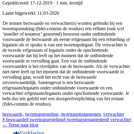
Gepubliceerd:
17-12-2019
·
1
min. leestijd
Laatst bijgewerkt:
11-03-2026
De termen bezwaarde en verwachter(s) worden gebruikt bij een
tweetrapsmaking (fideï-commis de residuo) een erflater (ook wel
‘insteller of testateur’ genoemd) benoemt onder ontbindende
voorwaarde de bezwaarde als eerste erfgenaam bij een erfstelling of
legataris als er sprake is van een tweetrapslegaat. De verwachter is
de tweede erfgenaam of legataris onder de opschortende
voorwaarde dat hij leeft op het moment dat de ontbindende
voorwaarde in vervulling gaat. Een van de ontbindende
voorwaarden is het overlijden van de bezwaarde. Als de verwachter
niet meer leeft op het moment dat de ontbindende voorwaarde in
vervulling gaat, wordt het recht van de bezwaarde
onvoorwaardelijk. Samengevat is een bezwaarde
erfgenaam/legataris onder ontbindende voorwaarde en een
verwachter erfgenaam/legataris onder opschortende voorwaarde. Je
hebt dus iets geërfd met een doorgeefverplichting van het restant
(fideï-commis de residuo).
bezwaarde
,
tweetrapsregeling
,
tweetrapstestamenten
,
verwachter
#
bezwaarde
#
tweetrapsregeling
#
tweetrapstestamenten
#
verwachter
← Terug naar blog